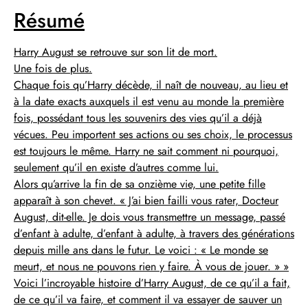
Résumé
Harry August se retrouve sur son lit de mort.
Une fois de plus.
Chaque fois qu’Harry décède, il naît de nouveau, au lieu et
à la date exacts auxquels il est venu au monde la première
fois, possédant tous les souvenirs des vies qu’il a déjà
vécues. Peu importent ses actions ou ses choix, le processus
est toujours le même. Harry ne sait comment ni pourquoi,
seulement qu’il en existe d’autres comme lui.
Alors qu’arrive la fin de sa onzième vie, une petite fille
apparaît à son chevet. « J’ai bien failli vous rater, Docteur
August, dit-elle. Je dois vous transmettre un message, passé
d’enfant à adulte, d’enfant à adulte, à travers des générations
depuis mille ans dans le futur. Le voici : « Le monde se
meurt, et nous ne pouvons rien y faire. À vous de jouer. » »
Voici l’incroyable histoire d’Harry August, de ce qu’il a fait,
de ce qu’il va faire, et comment il va essayer de sauver un