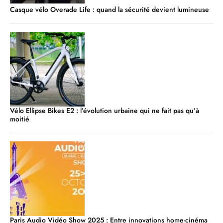
Casque vélo Overade Life : quand la sécurité devient lumineuse
Vélo Ellipse Bikes E2 : l’évolution urbaine qui ne fait pas qu’à
moitié
Paris Audio Vidéo Show 2025 : Entre innovations home-cinéma