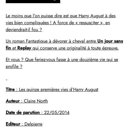
Le moins que l’on puisse dire est que Harry August à des
vies bien compliquées ! A force de « ressusciter », en
deviendrait-il fou ?
Un roman Fantastique à dévorer à cheval entre
Un jour sans
fin
et
Replay
qui conserve une originalité à toute épreuve.
Et vous ? Que feriez-vous fasse à une douzième vie qui se
profile ?
Titre
: Les quinze premières vies d’Harry August
Auteur
: Claire North
Date de parution
: 22/05/2014
Editeur
: Delpierre