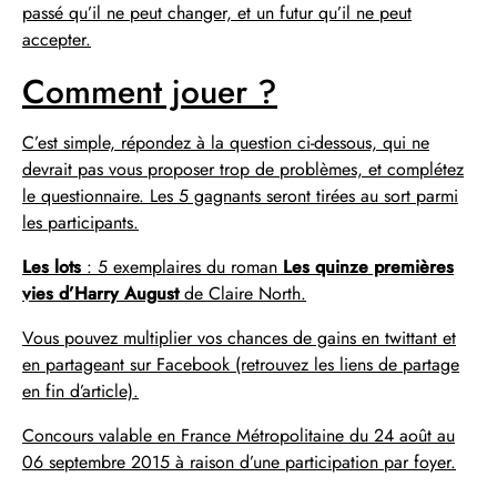
passé qu’il ne peut changer, et un futur qu’il ne peut
accepter.
Comment jouer ?
C’est simple, répondez à la question ci-dessous, qui ne
devrait pas vous proposer trop de problèmes, et complétez
le questionnaire. Les 5 gagnants seront tirées au sort parmi
les participants.
Les lots
: 5 exemplaires du roman
Les quinze premières
vies d’Harry August
de Claire North.
Vous pouvez multiplier vos chances de gains en twittant et
en partageant sur Facebook (retrouvez les liens de partage
en fin d’article).
Concours valable en France Métropolitaine du 24 août au
06 septembre 2015 à raison d’une participation par foyer.