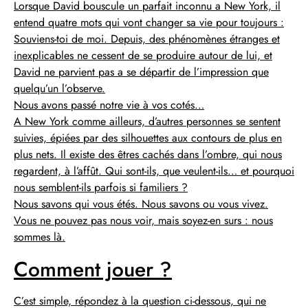
Lorsque David bouscule un parfait inconnu a New York, il
entend quatre mots qui vont changer sa vie pour toujours :
Souviens-toi de moi. Depuis, des phénomènes étranges et
inexplicables ne cessent de se produire autour de lui, et
David ne parvient pas a se départir de l’impression que
quelqu’un l’observe.
Nous avons passé notre vie à vos cotés…
A New York comme ailleurs, d’autres personnes se sentent
suivies, épiées par des silhouettes aux contours de plus en
plus nets. Il existe des êtres cachés dans l’ombre, qui nous
regardent, à l’affût. Qui sont-ils, que veulent-ils… et pourquoi
nous semblent-ils parfois si familiers ?
Nous savons qui vous étés. Nous savons ou vous vivez.
Vous ne pouvez pas nous voir, mais soyez-en surs : nous
sommes là.
Comment jouer ?
C’est simple, répondez à la question ci-dessous, qui ne