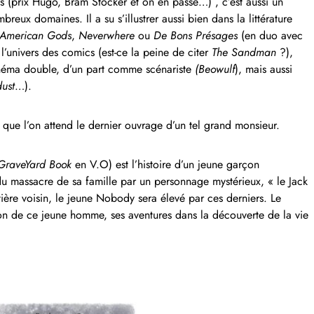
 (prix Hugo, Bram Stocker et on en passe…) , c’est aussi un
eux domaines. Il a su s’illustrer aussi bien dans la littérature
American Gods
,
Neverwhere
ou
De Bons Présages
(en duo avec
 l’univers des comics (est-ce la peine de citer
The Sandman
?),
inéma double, d’un part comme scénariste
(Beowulf
), mais aussi
dust
…).
 que l’on attend le dernier ouvrage d’un tel grand monsieur.
GraveYard Book
en V.O) est l’histoire d’un jeune garçon
assacre de sa famille par un personnage mystérieux, « le Jack
tière voisin, le jeune Nobody sera élevé par ces derniers. Le
ion de ce jeune homme, ses aventures dans la découverte de la vie