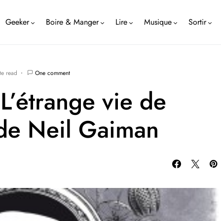
Geeker
Boire & Manger
Lire
Musique
Sortir
te read
One comment
 L’étrange vie de
e Neil Gaiman