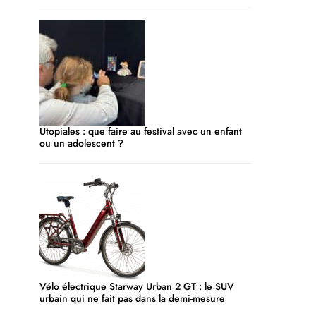
Utopiales : que faire au festival avec un enfant
ou un adolescent ?
Vélo électrique Starway Urban 2 GT : le SUV
urbain qui ne fait pas dans la demi-mesure