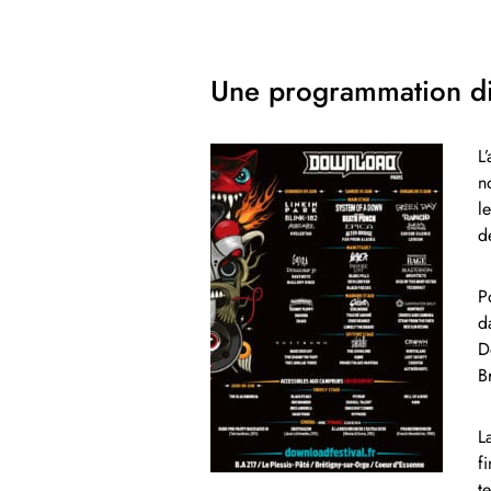
Une programmation di
L
n
l
d
P
d
D
B
L
f
t