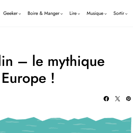
Geeker
Boire & Manger
Lire
Musique
Sortir
lin – le mythique
n Europe !