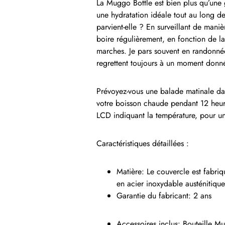
La Muggo Bottle est bien plus qu’une go
une hydratation idéale tout au long d
parvient-elle ? En surveillant de mani
boire régulièrement, en fonction de la
marches. Je pars souvent en randonnée
regrettent toujours à un moment donn
Prévoyez-vous une balade matinale da
votre boisson chaude pendant 12 heur
LCD indiquant la température, pour un
Caractéristiques détaillées :
Matière: Le couvercle est fabriq
en acier inoxydable austénitique
Garantie du fabricant: 2 ans
Accessoires inclus: Bouteille M