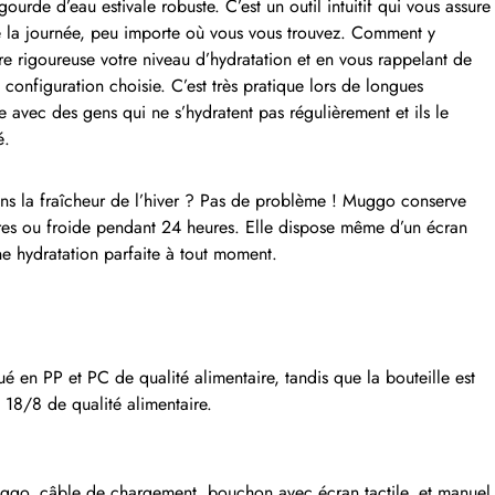
urde d’eau estivale robuste. C’est un outil intuitif qui vous assure
e la journée, peu importe où vous vous trouvez. Comment y
ère rigoureuse votre niveau d’hydratation et en vous rappelant de
 configuration choisie. C’est très pratique lors de longues
 avec des gens qui ne s’hydratent pas régulièrement et ils le
é.
ns la fraîcheur de l’hiver ? Pas de problème ! Muggo conserve
es ou froide pendant 24 heures. Elle dispose même d’un écran
e hydratation parfaite à tout moment.
ué en PP et PC de qualité alimentaire, tandis que la bouteille est
 18/8 de qualité alimentaire.
uggo, câble de chargement, bouchon avec écran tactile, et manuel