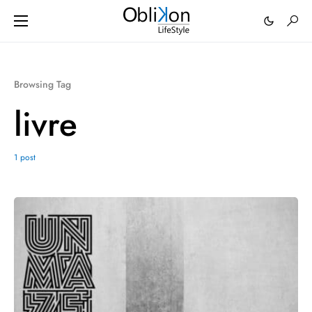
Browsing Tag
livre
1 post