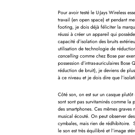
Pour avoir testé le U-Jays Wireless ess
travail (en open space) et pendant m
footing, je dois déjà féliciter la marq
réussi à créer un appareil qui possède
capacité d’isolation des bruits extérieu
utilisation de technologie de réduction
cancelling
comme chez Bose par exemp
possession d’intras-auriculaires Bose
réduction de bruit), je deviens de plu
à ce niveau et je dois dire que l’isola
Côté son, on est sur un casque plutôt
sont sont pas survitaminés comme la p
des smartphones. Ces mêmes graves ma
musical écouté. On peut observer des 
cymbales, mais rien de rédhibitoire. 
le son est très équilibré et l’image st