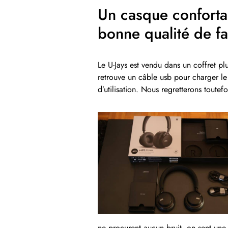
Un casque conforta
bonne qualité de fa
Le U-Jays est vendu dans un coffret p
retrouve un câble usb pour charger le c
d’utilisation. Nous regretterons toutef
ne procurent aucun bruit, on sent une 