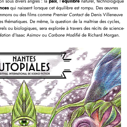
on sous divers angles : la
paix
, l’
équilibre
naturel, technologique
nces
qui naissent lorsque cet équilibre est rompu. Des œuvres
mmons ou des films comme
Premier Contact
de Denis Villeneuve
es thématiques. De même, la question de la maîtrise des cycles,
els ou biologiques, sera explorée à travers des récits de science-
dation
d’Isaac Asimov ou
Carbone Modifié
de Richard Morgan.