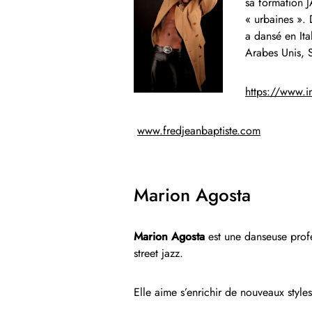
sa formation J
« urbaines ». 
a dansé en It
Arabes Unis, 
https://www.i
www.fredjeanbaptiste.com
Marion Agosta
Marion Agosta
est une danseuse profe
street jazz.
Elle aime s’enrichir de nouveaux styles