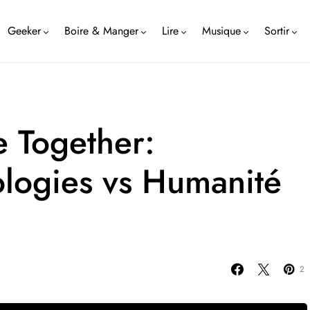
Geeker
Boire & Manger
Lire
Musique
Sortir
 Together:
ologies vs Humanité
2