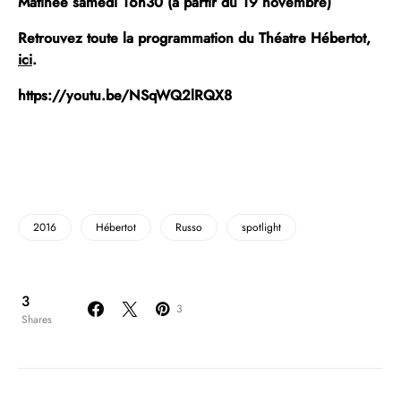
Matinée samedi 16h30 (à partir du 19 novembre)
Retrouvez toute la programmation du Théatre Hébertot,
ici
.
https://youtu.be/NSqWQ2lRQX8
2016
Hébertot
Russo
spotlight
3
3
Shares