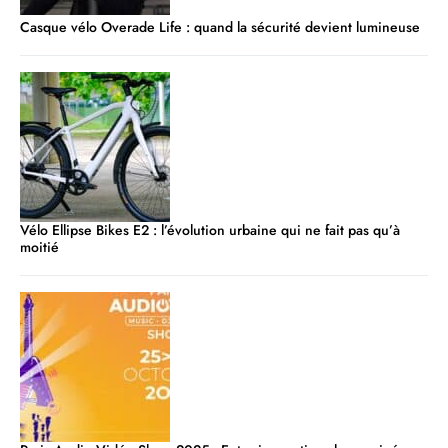
Casque vélo Overade Life : quand la sécurité devient lumineuse
Vélo Ellipse Bikes E2 : l’évolution urbaine qui ne fait pas qu’à
moitié