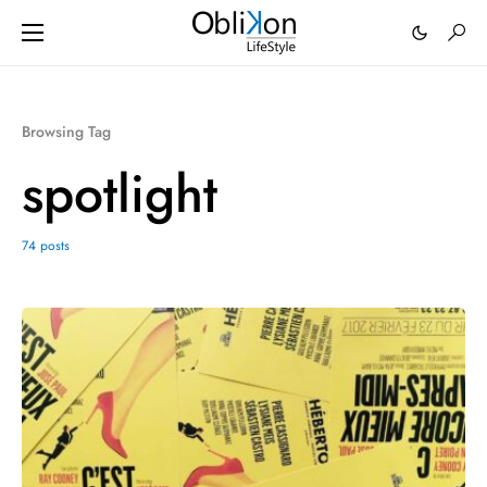
Browsing Tag
spotlight
74 posts