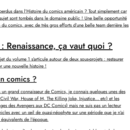
perdus dans l’Histoire du comics américain ? Tout simplement car
 sujet sont tombés dans le domaine public ! Une belle opportunité
du comics, avec de très gros efforts d’une belle team derrière les
: Renaissance, ça vaut quoi ?
ojet du volume 1 s’articule autour de deux sous-projets : restaurer
r une nouvelle histoire !
 en comics ?
as un grand connaisseur de Comics, je connais quelques unes des
ivil War, House of M, The Killing Joke, Injustice… etc) et les
nages des Avengers aux DC Comics) mais ne suis pas un lecteur
nicles avec un œil de quasi-néophyte sur une période que je n’ai
s équivalents de l’époque.