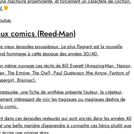
une mâchoire proéminente, et forcément un caractère de cochon.
nd
outue.
ieux comics (Reed-Man)
 de vieux épisodes poussiéreux. Le plus flagrant est la nouvelle
i rend hommage à cette époque des années 30/40.
 un même ouvrage ces récits de Bill Everett (Amazing-Man, Namor,
Man, The Ermine, The Owl), Paul Gustavson (the Arrow, Fantom of
pergirl, Brainiac).
restaurée, une fiche de synthèse présente l’auteur, le créateur,
mement intéressant de voir les tragiques ou magiques destins de
du comic.
érent dans ces épisodes restaurés qui sont ancrés dans les années 40
’est une belle manière d’apprendre à connaitre ces héros plutôt que
écrire une origine story.