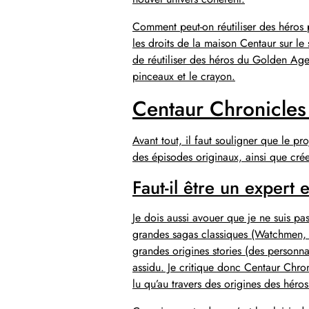
Comment peut-on réutiliser des héros 
les droits de la maison Centaur sur le
de réutiliser des héros du Golden Age 
pinceaux et le crayon.
Centaur Chronicles 
Avant tout, il faut souligner que le pr
des épisodes originaux, ainsi que crée
Faut-il être un expert
Je dois aussi avouer que je ne suis p
grandes sagas classiques (Watchmen, C
grandes origines stories (des person
assidu. Je critique donc Centaur Chro
lu qu’au travers des origines des héro