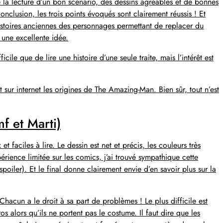
e la lecture d’un bon scénario, des dessins agréables et de bonnes
onclusion, les trois points évoqués sont clairement réussis ! Et
histoires anciennes des personnages permettant de replacer du
 une excellente idée.
icile que de lire une histoire d’une seule traite, mais l’intérêt est
t sur internet les origines de The Amazing-Man. Bien sûr, tout n’est
mf et Marti)
 faciles à lire. Le dessin est net et précis, les couleurs très
rience limitée sur les comics, j’ai trouvé sympathique cette
poiler). Et le final donne clairement envie d’en savoir plus sur la
Chacun a le droit à sa part de problèmes ! Le plus difficile est
s alors qu’ils ne portent pas le costume. Il faut dire que les