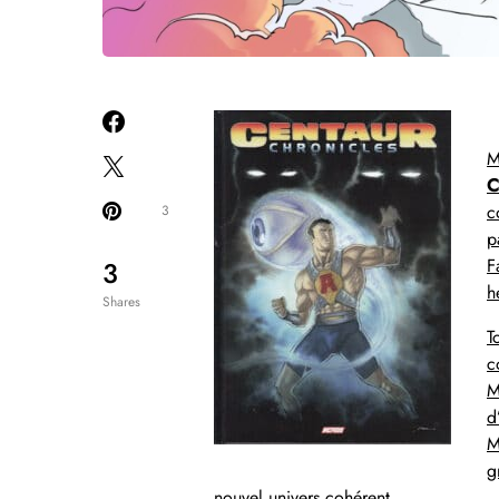
M
C
c
3
p
F
3
h
Shares
T
c
M
d
M
g
nouvel univers cohérent.