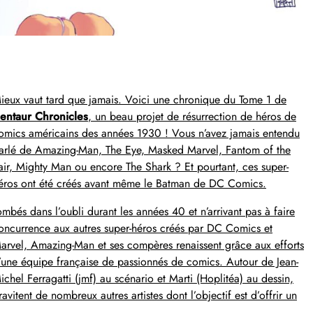
ieux vaut tard que jamais. Voici une chronique du Tome 1 de
entaur Chronicles
, un beau projet de résurrection de héros de
omics américains des années 1930 ! Vous n’avez jamais entendu
arlé de Amazing-Man, The Eye, Masked Marvel, Fantom of the
air, Mighty Man ou encore The Shark ? Et pourtant, ces super-
éros ont été créés avant même le Batman de DC Comics.
ombés dans l’oubli durant les années 40 et n’arrivant pas à faire
oncurrence aux autres super-héros créés par DC Comics et
arvel, Amazing-Man et ses compères renaissent grâce aux efforts
’une équipe française de passionnés de comics. Autour de Jean-
ichel Ferragatti (jmf) au scénario et Marti (Hoplitéa) au dessin,
ravitent de nombreux autres artistes dont l’objectif est d’offrir un