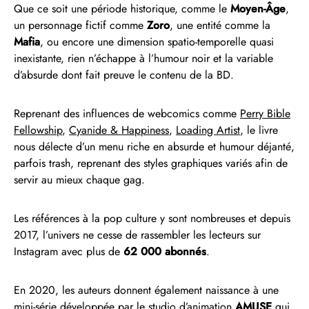
Que ce soit une période historique, comme le
Moyen-Âge
,
un personnage fictif comme
Zoro
, une entité comme la
Mafia
, ou encore une dimension spatio-temporelle quasi
inexistante, rien n’échappe à l’humour noir et la variable
d’absurde dont fait preuve le contenu de la BD.
Reprenant des influences de webcomics comme
Perry Bible
Fellowship
,
Cyanide & Happiness
,
Loading Artist
, le livre
nous délecte d’un menu riche en absurde et humour déjanté,
parfois trash, reprenant des styles graphiques variés afin de
servir au mieux chaque gag.
Les références à la pop culture y sont nombreuses et depuis
2017, l’univers ne cesse de rassembler les lecteurs sur
Instagram avec plus de
62 000 abonnés
.
En 2020, les auteurs donnent également naissance à une
mini-série développée par le studio d’animation
AMUSE
qui