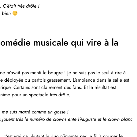
C’était très drôle !
si bien
comédie musicale qui vire à la
l ne m’avait pas menti le bougre ! Je ne suis pas le seul à rire à
e déployée ou parfois grassement. L’ambiance dans la salle est
trique. Certains sont clairement des fans. Et le résultat est
nime pour un spectacle très drôle.
e me suis marré comme un gosse !
ls jouent très le numéro de clowns ente l’Auguste et le clown blanc.
s, c’est vrai ça. Autant le duo n’invente pas le fil à couper le