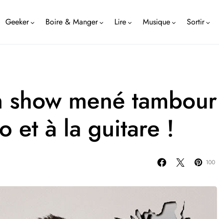
Geeker
Boire & Manger
Lire
Musique
Sortir
un show mené tambour
 et à la guitare !
100