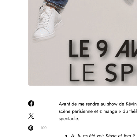
Avant de me rendre au show de Kévin e
scène parisienne et « mange » du théât
spectacle.
100
A: Tu as été voir Kévin et Tom ?