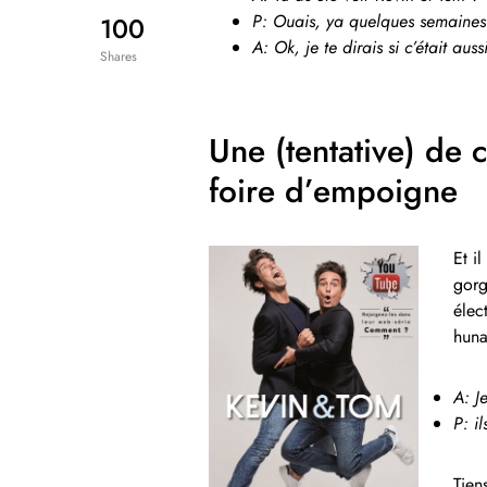
P: Ouais, ya quelques semaines. 
100
A: Ok, je te dirais si c’était aus
Shares
Une (tentative) de 
foire d’empoigne
Et i
gorg
élec
huna
A: J
P: i
Tien