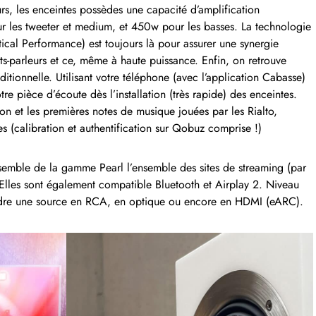
urs, les enceintes possèdes une capacité d’amplification
r les tweeter et medium, et 450w pour les basses. La technologie
cal Performance) est toujours là pour assurer une synergie
auts-parleurs et ce, même à haute puissance. Enfin, on retrouve
itionnelle. Utilisant votre téléphone (avec l’application Cabasse)
e pièce d’écoute dès l’installation (très rapide) des enceintes.
on et les premières notes de musique jouées par les Rialto,
(calibration et authentification sur Qobuz comprise !)
semble de la gamme Pearl l’ensemble des sites de streaming (par
 Elles sont également compatible Bluetooth et Airplay 2. Niveau
ndre une source en RCA, en optique ou encore en HDMI (eARC).