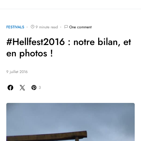
FESTIVALS
9 minute read
One comment
#Hellfest2016 : notre bilan, et
en photos !
9 juillet 2016
3