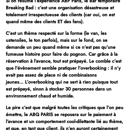
Si on résume l’expérience ABP Paris, le Bar temporaire
Breaking Bad :
c’est une organisation désastreuse et
totalement irrespectueuse des clients (car oui, on est
quand même des clients ET des fans)
.
C’est un thème respecté sur la forme (le van, les
ustensiles, le ton parfois), mais sur le fond, on se
demande un peu quand même si ce n’est pas qu’une
fumeuse histoire pour faire du pognon. Car grâce à la
réservation à l’avance, tout est prépayé. Le comble c’est
que l’évènement semble pratiquer l’overbooking : il n’y
avait pas assez de place ni de combinaisons
jaunes… L’overbooking qui ne sert à rien puisque tout
est prépayé, sinon à stocker 30 personnes dans un
environnement chaud et humide.
Le pire c’est que malgré toutes les critiques que l’on peu
émettre, le ABQ PARIS se reposera sur le paiement à
l’avance et un comportement cool-dilettante lié au thème,
et que, en tant que client, ils n’en auront certainement