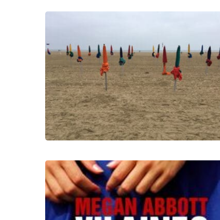
0
3
0
3